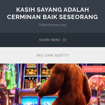
KASIH SAYANG ADALAH
CERMINAN BAIK SESEORANG
Fatherfeeney.org
SHOW MENU
TAG:
LINK SLOT777
STICKY POST