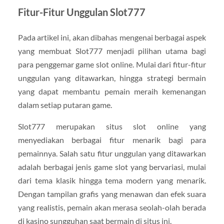
Fitur-Fitur Unggulan Slot777
Pada artikel ini, akan dibahas mengenai berbagai aspek
yang membuat Slot777 menjadi pilihan utama bagi
para penggemar game slot online. Mulai dari fitur-fitur
unggulan yang ditawarkan, hingga strategi bermain
yang dapat membantu pemain meraih kemenangan
dalam setiap putaran game.
Slot777 merupakan situs slot online yang
menyediakan berbagai fitur menarik bagi para
pemainnya. Salah satu fitur unggulan yang ditawarkan
adalah berbagai jenis game slot yang bervariasi, mulai
dari tema klasik hingga tema modern yang menarik.
Dengan tampilan grafis yang menawan dan efek suara
yang realistis, pemain akan merasa seolah-olah berada
di kasino sungguhan saat bermain di situs ini.