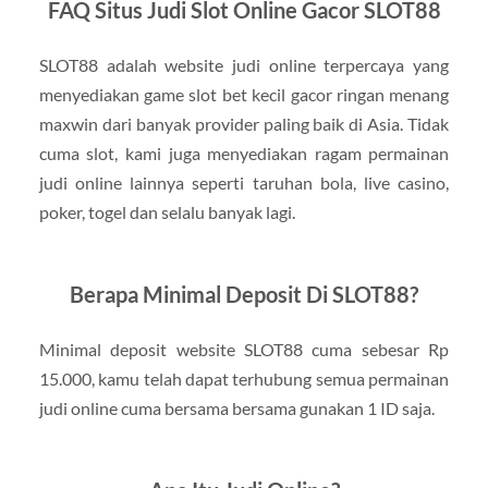
FAQ Situs Judi Slot Online Gacor SLOT88
SLOT88 adalah website judi online terpercaya yang
menyediakan game slot bet kecil gacor ringan menang
maxwin dari banyak provider paling baik di Asia. Tidak
cuma slot, kami juga menyediakan ragam permainan
judi online lainnya seperti taruhan bola, live casino,
poker, togel dan selalu banyak lagi.
Berapa Minimal Deposit Di SLOT88?
Minimal deposit website SLOT88 cuma sebesar Rp
15.000, kamu telah dapat terhubung semua permainan
judi online cuma bersama bersama gunakan 1 ID saja.