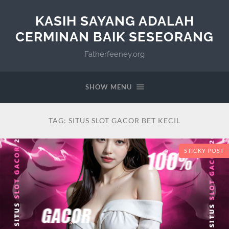
KASIH SAYANG ADALAH
CERMINAN BAIK SESEORANG
Fatherfeeney.org
SHOW MENU
TAG:
SITUS SLOT GACOR BET KECIL
STICKY POST