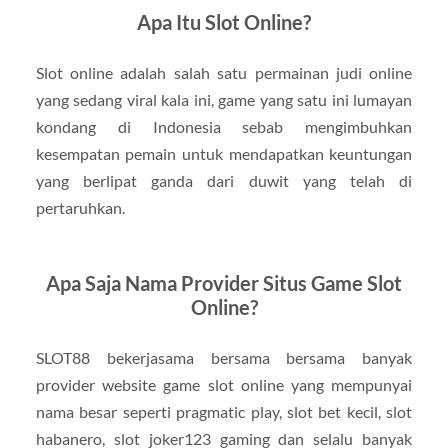
Apa Itu Slot Online?
Slot online adalah salah satu permainan judi online
yang sedang viral kala ini, game yang satu ini lumayan
kondang di Indonesia sebab mengimbuhkan
kesempatan pemain untuk mendapatkan keuntungan
yang berlipat ganda dari duwit yang telah di
pertaruhkan.
Apa Saja Nama Provider Situs Game Slot
Online?
SLOT88 bekerjasama bersama bersama banyak
provider website game slot online yang mempunyai
nama besar seperti pragmatic play, slot bet kecil, slot
habanero, slot joker123 gaming dan selalu banyak