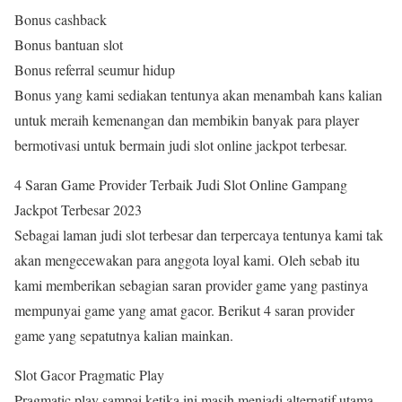
Bonus cashback
Bonus bantuan slot
Bonus referral seumur hidup
Bonus yang kami sediakan tentunya akan menambah kans kalian
untuk meraih kemenangan dan membikin banyak para player
bermotivasi untuk bermain judi slot online jackpot terbesar.
4 Saran Game Provider Terbaik Judi Slot Online Gampang
Jackpot Terbesar 2023
Sebagai laman judi slot terbesar dan terpercaya tentunya kami tak
akan mengecewakan para anggota loyal kami. Oleh sebab itu
kami memberikan sebagian saran provider game yang pastinya
mempunyai game yang amat gacor. Berikut 4 saran provider
game yang sepatutnya kalian mainkan.
Slot Gacor Pragmatic Play
Pragmatic play sampai ketika ini masih menjadi alternatif utama