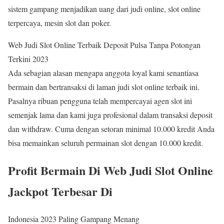
sistem gampang menjadikan uang dari judi online, slot online
terpercaya, mesin slot dan poker.
Web Judi Slot Online Terbaik Deposit Pulsa Tanpa Potongan
Terkini 2023
Ada sebagian alasan mengapa anggota loyal kami senantiasa
bermain dan bertransaksi di laman judi slot online terbaik ini.
Pasalnya ribuan pengguna telah mempercayai agen slot ini
semenjak lama dan kami juga profesional dalam transaksi deposit
dan withdraw. Cuma dengan setoran minimal 10.000 kredit Anda
bisa memainkan seluruh permainan slot dengan 10.000 kredit.
Profit Bermain Di Web Judi Slot Online
Jackpot Terbesar Di
Indonesia 2023 Paling Gampang Menang