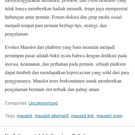
tidak hanya memberikan hadiah menarik, tetapi juga mempererat
hubungan antar pemain. Forum diskusi dan grup media sosial
menjadi tempat para pemain berbagi tips, strategi, dan
pengalaman.
Evolusi Mauslot dari platform yang baru memulai menjadi
pemimpin pasar adalah bukti nyata bahwa dengan dedikasi pada
inovasi, keamanan, dan perhatian pada pemain, sebuah platform
dapat tumbuh dan mendapatkan kepercayaan yang solid dari para
penggunanya. Mauslot terus berkomitmen untuk memberikan
pengalaman bermain slot terbaik dan paling aman.
Categories:
Uncategorized
Tags:
mauslot
,
mauslot alternatif
,
mauslot link
,
mauslot login