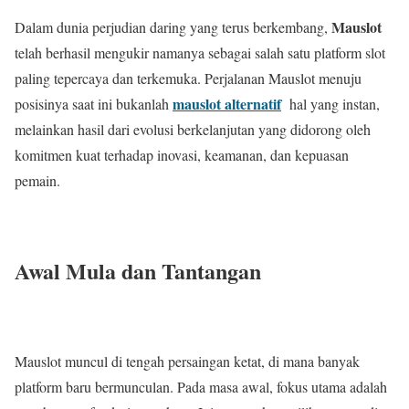
Mauslot
Dalam dunia perjudian daring yang terus berkembang,
telah berhasil mengukir namanya sebagai salah satu platform slot
paling tepercaya dan terkemuka. Perjalanan Mauslot menuju
mauslot alternatif
posisinya saat ini bukanlah
hal yang instan,
melainkan hasil dari evolusi berkelanjutan yang didorong oleh
komitmen kuat terhadap inovasi, keamanan, dan kepuasan
pemain.
Awal Mula dan Tantangan
Mauslot muncul di tengah persaingan ketat, di mana banyak
platform baru bermunculan. Pada masa awal, fokus utama adalah