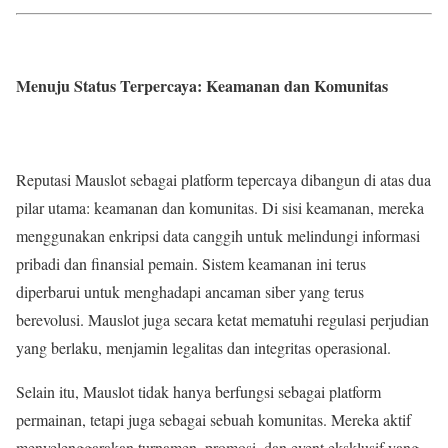
Menuju Status Terpercaya: Keamanan dan Komunitas
Reputasi Mauslot sebagai platform tepercaya dibangun di atas dua
pilar utama: keamanan dan komunitas. Di sisi keamanan, mereka
menggunakan enkripsi data canggih untuk melindungi informasi
pribadi dan finansial pemain. Sistem keamanan ini terus
diperbarui untuk menghadapi ancaman siber yang terus
berevolusi. Mauslot juga secara ketat mematuhi regulasi perjudian
yang berlaku, menjamin legalitas dan integritas operasional.
Selain itu, Mauslot tidak hanya berfungsi sebagai platform
permainan, tetapi juga sebagai sebuah komunitas. Mereka aktif
menyelenggarakan turnamen, promosi, dan event eksklusif yang