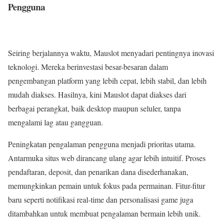
Pengguna
Seiring berjalannya waktu, Mauslot menyadari pentingnya inovasi
teknologi. Mereka berinvestasi besar-besaran dalam
pengembangan platform yang lebih cepat, lebih stabil, dan lebih
mudah diakses. Hasilnya, kini Mauslot dapat diakses dari
berbagai perangkat, baik desktop maupun seluler, tanpa
mengalami lag atau gangguan.
Peningkatan pengalaman pengguna menjadi prioritas utama.
Antarmuka situs web dirancang ulang agar lebih intuitif. Proses
pendaftaran, deposit, dan penarikan dana disederhanakan,
memungkinkan pemain untuk fokus pada permainan. Fitur-fitur
baru seperti notifikasi real-time dan personalisasi game juga
ditambahkan untuk membuat pengalaman bermain lebih unik.