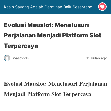
Kasih Sayang Adalah Cerminan Baik Seseorang
Evolusi Mauslot: Menelusuri
Perjalanan Menjadi Platform Slot
Terpercaya
Wastoods
11 bulan ago
Evolusi Mauslot: Menelusuri Perjalanan
Menjadi Platform Slot Terpercaya