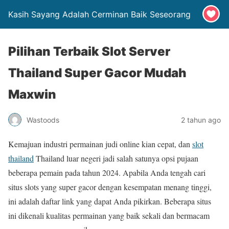
Kasih Sayang Adalah Cerminan Baik Seseorang
Pilihan Terbaik Slot Server
Thailand Super Gacor Mudah
Maxwin
Wastoods
2 tahun ago
Kemajuan industri permainan judi online kian cepat, dan
slot
thailand
Thailand luar negeri jadi salah satunya opsi pujaan
beberapa pemain pada tahun 2024. Apabila Anda tengah cari
situs slots yang super gacor dengan kesempatan menang tinggi,
ini adalah daftar link yang dapat Anda pikirkan. Beberapa situs
ini dikenali kualitas permainan yang baik sekali dan bermacam