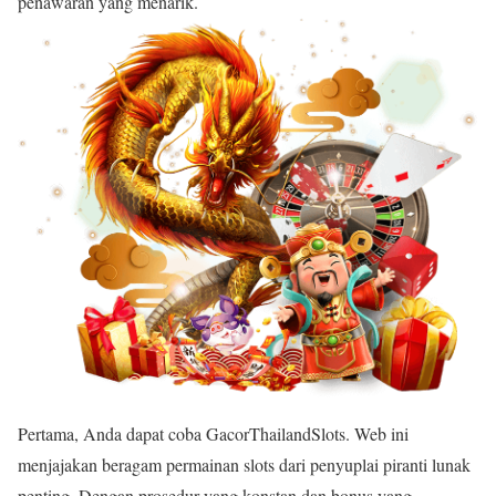
penawaran yang menarik.
Pertama, Anda dapat coba GacorThailandSlots. Web ini
menjajakan beragam permainan slots dari penyuplai piranti lunak
penting. Dengan prosedur yang konstan dan bonus yang