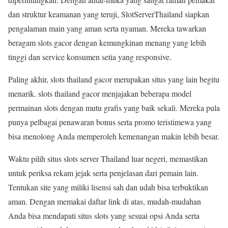
dan struktur keamanan yang teruji, SlotServerThailand siapkan
pengalaman main yang aman serta nyaman. Mereka tawarkan
beragam slots gacor dengan kemungkinan menang yang lebih
tinggi dan service konsumen setia yang responsive.
Paling akhir, slots thailand gacor merupakan situs yang lain begitu
menarik. slots thailand gacor menjajakan beberapa model
permainan slots dengan mutu grafis yang baik sekali. Mereka pula
punya pelbagai penawaran bonus serta promo teristimewa yang
bisa menolong Anda memperoleh kemenangan makin lebih besar.
Waktu pilih situs slots server Thailand luar negeri, memastikan
untuk periksa rekam jejak serta penjelasan dari pemain lain.
Tentukan site yang miliki lisensi sah dan udah bisa terbuktikan
aman. Dengan memakai daftar link di atas, mudah-mudahan
Anda bisa mendapati situs slots yang sesuai opsi Anda serta