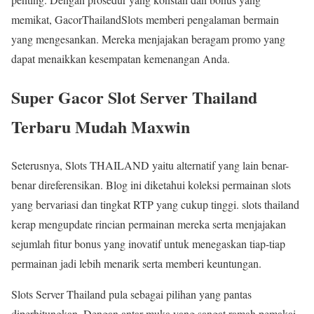
memikat, GacorThailandSlots memberi pengalaman bermain
yang mengesankan. Mereka menjajakan beragam promo yang
dapat menaikkan kesempatan kemenangan Anda.
Super Gacor Slot Server Thailand
Terbaru Mudah Maxwin
Seterusnya, Slots THAILAND yaitu alternatif yang lain benar-
benar direferensikan. Blog ini diketahui koleksi permainan slots
yang bervariasi dan tingkat RTP yang cukup tinggi. slots thailand
kerap mengupdate rincian permainan mereka serta menjajakan
sejumlah fitur bonus yang inovatif untuk menegaskan tiap-tiap
permainan jadi lebih menarik serta memberi keuntungan.
Slots Server Thailand pula sebagai pilihan yang pantas
diperhitungkan. Dengan antar-muka yang sangat ramah pemakai