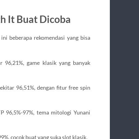
h It Buat Dicoba
ini beberapa rekomendasi yang bisa
ar 96,21%, game klasik yang banyak
ekitar 96,51%, dengan fitur free spin
TP 96,5%-97%, tema mitologi Yunani
99%, cocok buat yang suka slot klasik.