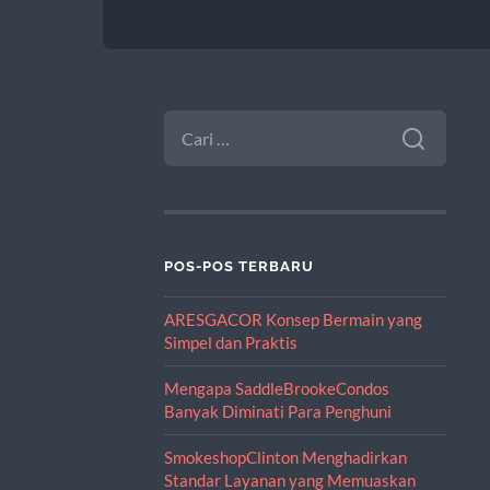
CARI
UNTUK:
POS-POS TERBARU
ARESGACOR Konsep Bermain yang
Simpel dan Praktis
Mengapa SaddleBrookeCondos
Banyak Diminati Para Penghuni
SmokeshopClinton Menghadirkan
Standar Layanan yang Memuaskan