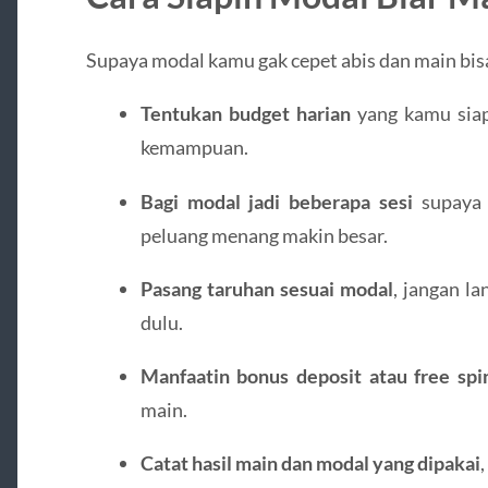
Supaya modal kamu gak cepet abis dan main bisa
Tentukan budget harian
yang kamu siap
kemampuan.
Bagi modal jadi beberapa sesi
supaya 
peluang menang makin besar.
Pasang taruhan sesuai modal
, jangan la
dulu.
Manfaatin bonus deposit atau free spi
main.
Catat hasil main dan modal yang dipakai