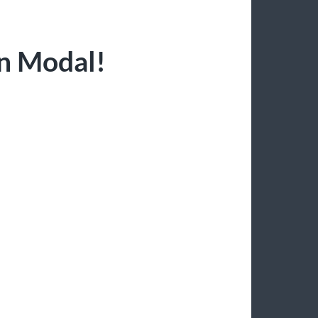
in Modal!