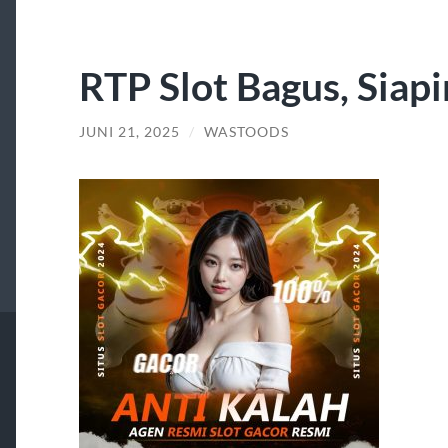
RTP Slot Bagus, Siap
JUNI 21, 2025
/
WASTOODS