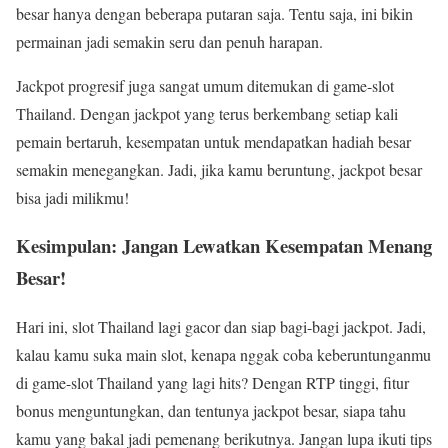
besar hanya dengan beberapa putaran saja. Tentu saja, ini bikin
permainan jadi semakin seru dan penuh harapan.
Jackpot progresif juga sangat umum ditemukan di game-slot
Thailand. Dengan jackpot yang terus berkembang setiap kali
pemain bertaruh, kesempatan untuk mendapatkan hadiah besar
semakin menegangkan. Jadi, jika kamu beruntung, jackpot besar
bisa jadi milikmu!
Kesimpulan: Jangan Lewatkan Kesempatan Menang
Besar!
Hari ini, slot Thailand lagi gacor dan siap bagi-bagi jackpot. Jadi,
kalau kamu suka main slot, kenapa nggak coba keberuntunganmu
di game-slot Thailand yang lagi hits? Dengan RTP tinggi, fitur
bonus menguntungkan, dan tentunya jackpot besar, siapa tahu
kamu yang bakal jadi pemenang berikutnya. Jangan lupa ikuti tips