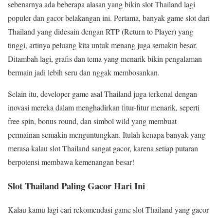
sebenarnya ada beberapa alasan yang bikin slot Thailand lagi
populer dan gacor belakangan ini. Pertama, banyak game slot dari
Thailand yang didesain dengan RTP (Return to Player) yang
tinggi, artinya peluang kita untuk menang juga semakin besar.
Ditambah lagi, grafis dan tema yang menarik bikin pengalaman
bermain jadi lebih seru dan nggak membosankan.
Selain itu, developer game asal Thailand juga terkenal dengan
inovasi mereka dalam menghadirkan fitur-fitur menarik, seperti
free spin, bonus round, dan simbol wild yang membuat
permainan semakin menguntungkan. Itulah kenapa banyak yang
merasa kalau slot Thailand sangat gacor, karena setiap putaran
berpotensi membawa kemenangan besar!
Slot Thailand Paling Gacor Hari Ini
Kalau kamu lagi cari rekomendasi game slot Thailand yang gacor