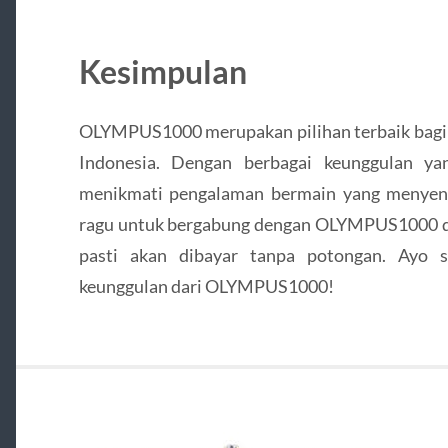
Kesimpulan
OLYMPUS1000 merupakan pilihan terbaik bagi p
Indonesia. Dengan berbagai keunggulan ya
menikmati pengalaman bermain yang menyen
ragu untuk bergabung dengan OLYMPUS1000 d
pasti akan dibayar tanpa potongan. Ayo s
keunggulan dari OLYMPUS1000!