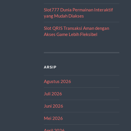
Slot777 Dunia Permainan Interaktif
yang Mudah Diakses
Slot QRIS Transaksi Aman dengan
Akses Game Lebih Fleksibel
ARSIP
Agustus 2026
Juli 2026
Juni 2026
Mei 2026
April 2026