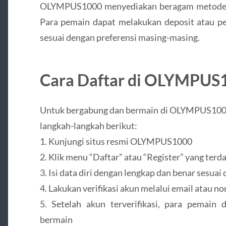
OLYMPUS1000 menyediakan beragam metode 
Para pemain dapat melakukan deposit atau pe
sesuai dengan preferensi masing-masing.
Cara Daftar di OLYMPUS
Untuk bergabung dan bermain di OLYMPUS1000,
langkah-langkah berikut:
1. Kunjungi situs resmi OLYMPUS1000
2. Klik menu “Daftar” atau “Register” yang terd
3. Isi data diri dengan lengkap dan benar sesua
4. Lakukan verifikasi akun melalui email atau n
5. Setelah akun terverifikasi, para pemain
bermain