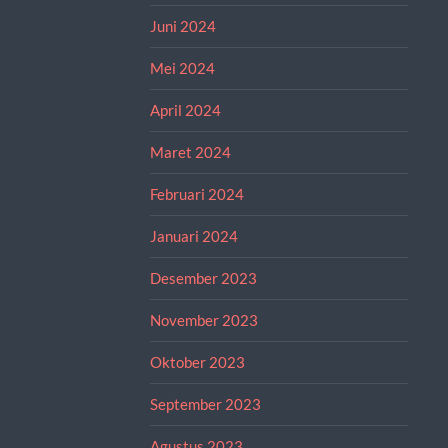
Juni 2024
Mei 2024
April 2024
Maret 2024
Februari 2024
Januari 2024
Desember 2023
November 2023
Oktober 2023
September 2023
Agustus 2023