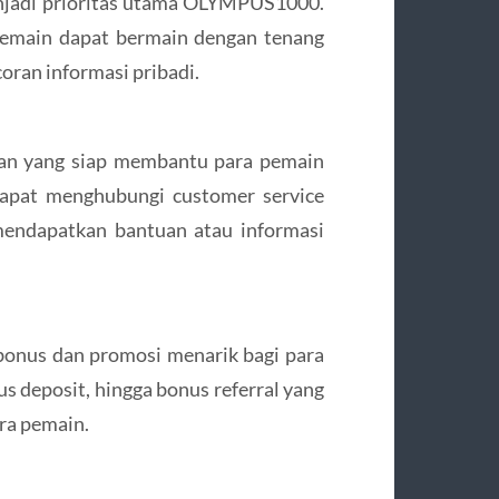
njadi prioritas utama OLYMPUS1000.
pemain dapat bermain dengan tenang
oran informasi pribadi.
n yang siap membantu para pemain
dapat menghubungi customer service
 mendapatkan bantuan atau informasi
nus dan promosi menarik bagi para
 deposit, hingga bonus referral yang
ra pemain.