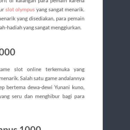
orit di kalangan para pemain karena
tur
slot olympus
yang sangat menarik.
narik yang disediakan, para pemain
h-hadiah yang sangat menggiurkan.
1000
game slot online terkemuka yang
menarik. Salah satu game andalannya
ep bertema dewa-dewi Yunani kuno,
ang seru dan menghibur bagi para
mpus 1000