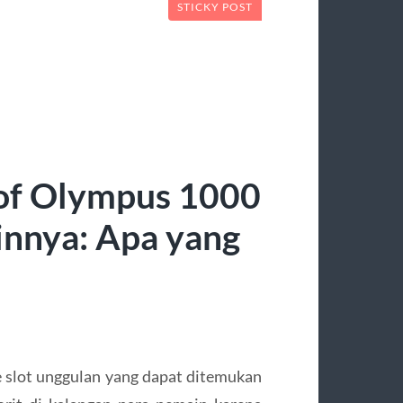
STICKY POST
of Olympus 1000
innya: Apa yang
 slot unggulan yang dapat ditemukan