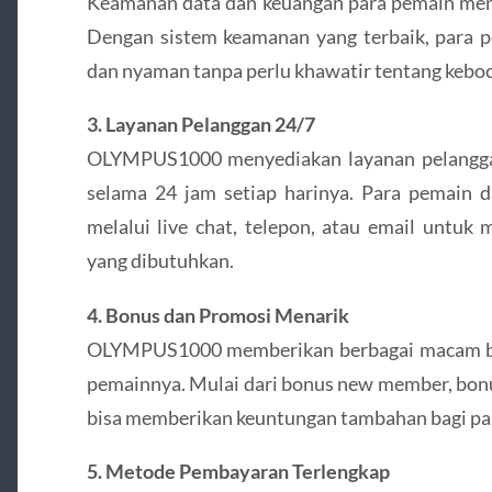
Keamanan data dan keuangan para pemain me
Dengan sistem keamanan yang terbaik, para 
dan nyaman tanpa perlu khawatir tentang keboc
3. Layanan Pelanggan 24/7
OLYMPUS1000 menyediakan layanan pelangga
selama 24 jam setiap harinya. Para pemain 
melalui live chat, telepon, atau email untuk
yang dibutuhkan.
4. Bonus dan Promosi Menarik
OLYMPUS1000 memberikan berbagai macam bo
pemainnya. Mulai dari bonus new member, bonus
bisa memberikan keuntungan tambahan bagi pa
5. Metode Pembayaran Terlengkap