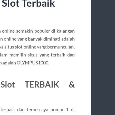
Slot Terbaik
an online semakin populer di kalangan
an online yang banyak diminati adalah
 situs slot online yang bermunculan,
alam memilih situs yang terbaik dan
lkan adalah OLYMPUS1000.
 Slot TERBAIK &
terbaik dan terpercaya nomor 1 di