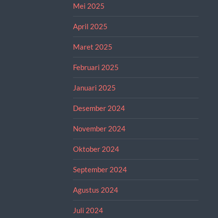
Mei 2025
April 2025
Maret 2025
Februari 2025
Januari 2025
Desember 2024
November 2024
Oktober 2024
September 2024
Agustus 2024
Juli 2024