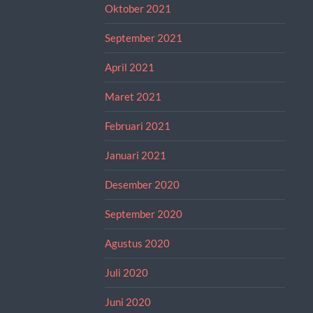
Oktober 2021
September 2021
April 2021
Maret 2021
Februari 2021
Januari 2021
Desember 2020
September 2020
Agustus 2020
Juli 2020
Juni 2020