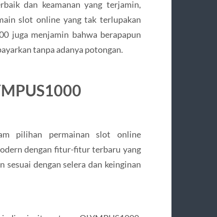
rbaik dan keamanan yang terjamin,
n slot online yang tak terlupakan
000 juga menjamin bahwa berapapun
bayarkan tanpa adanya potongan.
LYMPUS1000
 pilihan permainan slot online
modern dengan fitur-fitur terbaru yang
 sesuai dengan selera dan keinginan