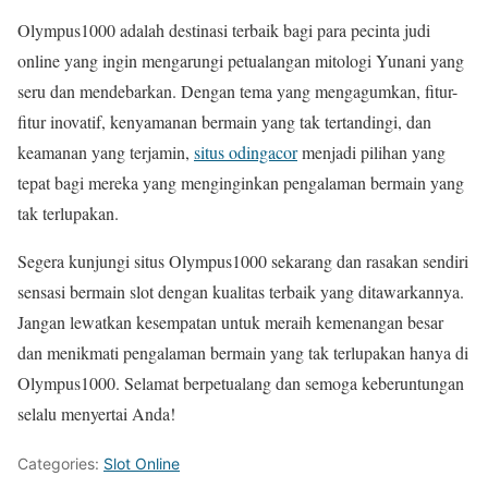
Olympus1000 adalah destinasi terbaik bagi para pecinta judi
online yang ingin mengarungi petualangan mitologi Yunani yang
seru dan mendebarkan. Dengan tema yang mengagumkan, fitur-
fitur inovatif, kenyamanan bermain yang tak tertandingi, dan
keamanan yang terjamin,
situs odingacor
menjadi pilihan yang
tepat bagi mereka yang menginginkan pengalaman bermain yang
tak terlupakan.
Segera kunjungi situs Olympus1000 sekarang dan rasakan sendiri
sensasi bermain slot dengan kualitas terbaik yang ditawarkannya.
Jangan lewatkan kesempatan untuk meraih kemenangan besar
dan menikmati pengalaman bermain yang tak terlupakan hanya di
Olympus1000. Selamat berpetualang dan semoga keberuntungan
selalu menyertai Anda!
Categories:
Slot Online