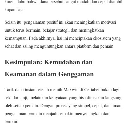
karena tahu bahwa dana tersebut sangat mudah dan cepat diambil
kapan saja.
Selain itu, pengalaman positif ini akan meningkatkan motivasi
untuk terus bermain, belajar strategi, dan meningkatkan
kemampuan. Pada akhirnya, hal ini menciptakan ekosistem yang
sehat dan saling menguntungkan antara platform dan pemain.
Kesimpulan: Kemudahan dan
Keamanan dalam Genggaman
Tarik dana instan setelah meraih Maxwin di Ceriabet bukan lagi
sekadar janji, melainkan kenyataan yang bisa dirasakan langsung
oleh setiap pemain. Dengan proses yang simpel, cepat, dan aman,
pengalaman bermain menjadi semakin menyenangkan dan
terukur.