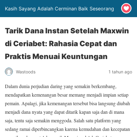
Kasih Sayang Adalah Cerminan Baik Seseorang
Tarik Dana Instan Setelah Maxwin
di Ceriabet: Rahasia Cepat dan
Praktis Menuai Keuntungan
Wastoods
1 tahun ago
Dalam dunia perjudian daring yang semakin berkembang,
mendapatkan kemenangan besar memang menjadi impian setiap
pemain. Apalagi, jika kemenangan tersebut bisa langsung diubah
menjadi dana nyata yang dapat ditarik kapan saja dan di mana
saja, tentu saja semakin menggoda. Salah satu platform yang
sedang ramai diperbincangkan karena kemudahan dan kecepatan