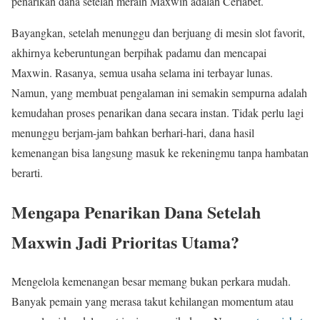
penarikan dana setelah meraih Maxwin adalah Ceriabet.
Bayangkan, setelah menunggu dan berjuang di mesin slot favorit,
akhirnya keberuntungan berpihak padamu dan mencapai
Maxwin. Rasanya, semua usaha selama ini terbayar lunas.
Namun, yang membuat pengalaman ini semakin sempurna adalah
kemudahan proses penarikan dana secara instan. Tidak perlu lagi
menunggu berjam-jam bahkan berhari-hari, dana hasil
kemenangan bisa langsung masuk ke rekeningmu tanpa hambatan
berarti.
Mengapa Penarikan Dana Setelah
Maxwin Jadi Prioritas Utama?
Mengelola kemenangan besar memang bukan perkara mudah.
Banyak pemain yang merasa takut kehilangan momentum atau