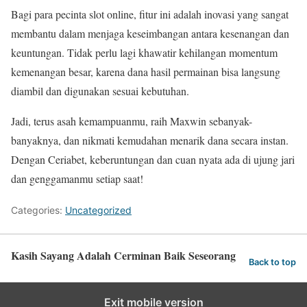
Bagi para pecinta slot online, fitur ini adalah inovasi yang sangat
membantu dalam menjaga keseimbangan antara kesenangan dan
keuntungan. Tidak perlu lagi khawatir kehilangan momentum
kemenangan besar, karena dana hasil permainan bisa langsung
diambil dan digunakan sesuai kebutuhan.
Jadi, terus asah kemampuanmu, raih Maxwin sebanyak-
banyaknya, dan nikmati kemudahan menarik dana secara instan.
Dengan Ceriabet, keberuntungan dan cuan nyata ada di ujung jari
dan genggamanmu setiap saat!
Categories:
Uncategorized
Kasih Sayang Adalah Cerminan Baik Seseorang
Back to top
Exit mobile version