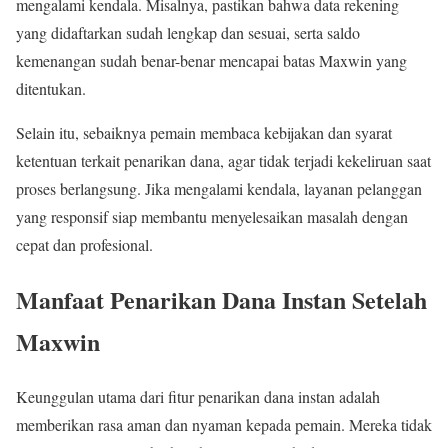
mengalami kendala. Misalnya, pastikan bahwa data rekening
yang didaftarkan sudah lengkap dan sesuai, serta saldo
kemenangan sudah benar-benar mencapai batas Maxwin yang
ditentukan.
Selain itu, sebaiknya pemain membaca kebijakan dan syarat
ketentuan terkait penarikan dana, agar tidak terjadi kekeliruan saat
proses berlangsung. Jika mengalami kendala, layanan pelanggan
yang responsif siap membantu menyelesaikan masalah dengan
cepat dan profesional.
Manfaat Penarikan Dana Instan Setelah
Maxwin
Keunggulan utama dari fitur penarikan dana instan adalah
memberikan rasa aman dan nyaman kepada pemain. Mereka tidak