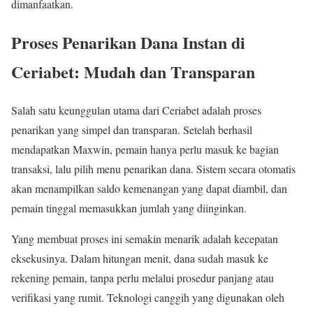
dimanfaatkan.
Proses Penarikan Dana Instan di
Ceriabet: Mudah dan Transparan
Salah satu keunggulan utama dari Ceriabet adalah proses
penarikan yang simpel dan transparan. Setelah berhasil
mendapatkan Maxwin, pemain hanya perlu masuk ke bagian
transaksi, lalu pilih menu penarikan dana. Sistem secara otomatis
akan menampilkan saldo kemenangan yang dapat diambil, dan
pemain tinggal memasukkan jumlah yang diinginkan.
Yang membuat proses ini semakin menarik adalah kecepatan
eksekusinya. Dalam hitungan menit, dana sudah masuk ke
rekening pemain, tanpa perlu melalui prosedur panjang atau
verifikasi yang rumit. Teknologi canggih yang digunakan oleh