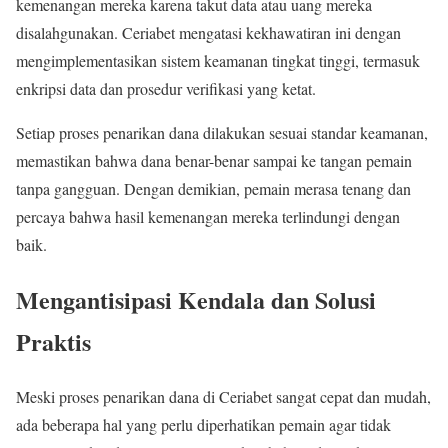
kemenangan mereka karena takut data atau uang mereka
disalahgunakan. Ceriabet mengatasi kekhawatiran ini dengan
mengimplementasikan sistem keamanan tingkat tinggi, termasuk
enkripsi data dan prosedur verifikasi yang ketat.
Setiap proses penarikan dana dilakukan sesuai standar keamanan,
memastikan bahwa dana benar-benar sampai ke tangan pemain
tanpa gangguan. Dengan demikian, pemain merasa tenang dan
percaya bahwa hasil kemenangan mereka terlindungi dengan
baik.
Mengantisipasi Kendala dan Solusi
Praktis
Meski proses penarikan dana di Ceriabet sangat cepat dan mudah,
ada beberapa hal yang perlu diperhatikan pemain agar tidak